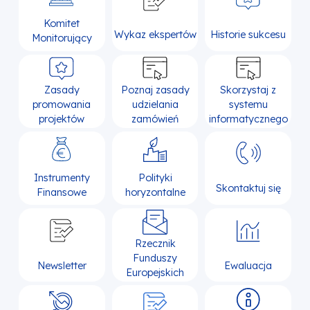
Komitet
Wykaz ekspertów
Historie sukcesu
Monitorujący
Zasady
Poznaj zasady
Skorzystaj z
promowania
udzielania
systemu
projektów
zamówień
informatycznego
Instrumenty
Polityki
Skontaktuj się
Finansowe
horyzontalne
Rzecznik
Funduszy
Newsletter
Ewaluacja
Europejskich