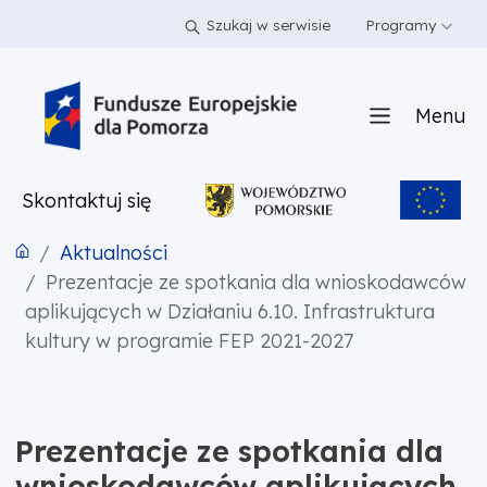
PRZEJDŹ DO TREŚCI
PRZEJDŹ DO MENU
STOPKA
Szukaj w serwisie
Programy
Menu
Skontaktuj się
Aktualności
Prezentacje ze spotkania dla wnioskodawców
aplikujących w Działaniu 6.10. Infrastruktura
kultury w programie FEP 2021-2027
Prezentacje ze spotkania dla
wnioskodawców aplikujących