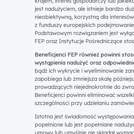
krajem, interes gospodarczy lub jakieko
jest nadużyciem, ale istnieje bardzo 
nieobiektywną, korzystną dla interes
z funduszy europejskich podejmowanie 
Podstawowym rozwiązaniem jest wyłączen
FEP oraz Instytucje Pośredniczące sto
Beneficjenci FEP również powinni sto
wystąpienia nadużyć oraz odpowiednio
bądź ich wykrycie i wyeliminowanie za
zapobiega lub zmniejsza skalę później
prowadzących niejednokrotnie do zwro
Beneficjenci powinni eliminować wszelki
szczególności przy udzielaniu zamówie
Istotna jest świadomość występowani
popełnione lub jest popełniane naduży
umowy lub umyślnie nie składał wymag