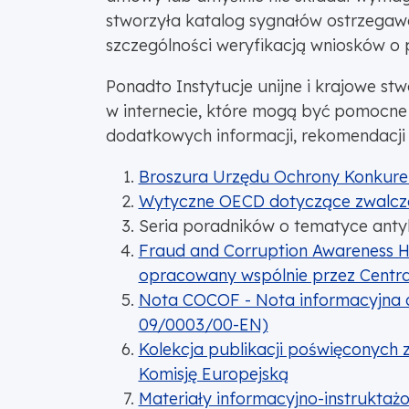
stworzyła katalog sygnałów ostrzegawc
szczególności weryfikacją wniosków o 
Ponadto Instytucje unijne i krajowe s
w internecie, które mogą być pomocne 
dodatkowych informacji, rekomendacji 
Broszura Urzędu Ochrony Konkure
Wytyczne OECD dotyczące zwalcz
Seria poradników o tematyce anty
Fraud and Corruption Awareness 
opracowany wspólnie przez Centra
Nota COCOF - Nota informacyjna d
09/0003/00-EN)
Kolekcja publikacji poświęconych 
Komisję Europejską
Materiały informacyjno-instruktaż