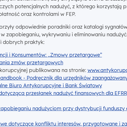
zych potencjalnych nadużyć, z którego korzystają p
płatność oraz kontrolami w FEP.
tworzyły odpowiednie poradniki oraz katalogi sygnał
w zapobieganiu, wykrywaniu i eliminowaniu nadużyć.
i dobrych praktyk:
ncji i Konsumentów: „Zmowy przetargowe”
ania zmów przetargowych
korupcyjnej publikowana na stronie:
www.antykorupc
Handbook - Podręcznik dla urzędników zaangażowany
lne Biuro Antykorupcyjne i Bank Światowy
otycząca przesłanek nadużyć finansowych dla EFRR,
zapobieganiu nadużyciom przy dystrybucji funduszy 
owe dotyczące konfliktu interesów, przygotowane i z