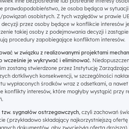
lwiek inne bezpośrednie lub pośrednie interesy osobis
duże prawdopodobieństwo, że osoba będąca w sytuacji 
ów/powiązań osobistych. Z tych względów w prawie 
decyzji przez osoby będące w konflikcie interesów j
ie takiej osoby z podejmowania decyzji i zastąpieni
sują procedury zapobiegające konfliktom interesów.
sować w związku z realizowanymi projektami mecha
 wcześnie je wykrywać i eliminować.
Niedopuszczeni
nim zostaną stwierdzone przez Instytucję Zarządzając
szych dotkliwych konsekwencji, w szczególności nakł
tu wypłaconych środków wraz z odsetkami, a nawet n
e konflikty interesów, które mogłyby wystąpić przy r
ń.
a
tzw. sygnałów ostrzegawczych
, czyli zachowań św
cie (przykładowo składający najkorzystniejszą ofert
anych dokumentów, aby zwyciężyła oferta droższa).