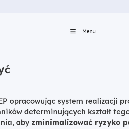
Menu
yć
EP opracowując system realizacji 
ynników determinujących kształt teg
ania, aby
zminimalizować ryzyko p