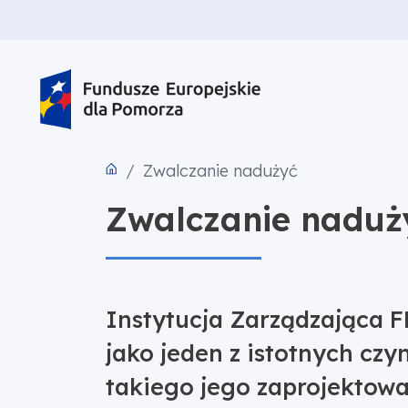
PRZEJDŹ DO TREŚCI
PRZEJDŹ DO MENU
STOPKA
Zwalczanie nadużyć
Zwalczanie naduż
Instytucja Zarządzająca F
jako jeden z istotnych cz
takiego jego zaprojektow