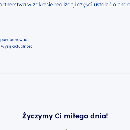
tnerstwa w zakresie realizacji części ustaleń o cha
ok
er
nkedin
lij zawartość w mailu
Życzymy Ci miłego dnia!