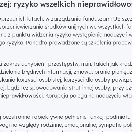
zej: ryzyko wszelkich nieprawidłowoś
oprzednich latach, w zarządzaniu funduszami UE szcz
 sprzeniewierzania środków unijnych we wszystkich f
ne z punktu widzenia ryzyka wystąpienia nadużyć i 
go ryzyka. Ponadto prowadzone są szkolenia pracow
 zakres uchybień i przestępstw, m.in. takich jak kradz
ielanie błędnych informacji, zmowa, pranie pieniędzy
kania korzyści osobistej, korzyści dla osoby powiąz
iej, bądź też spowodowania strat innej osoby, przy 
nieprawidłowości
. Korupcja polega na nadużyciu wła
j bezstronne i obiektywne pełnienie funkcji podmiot
wagi na względy rodzinne, emocjonalne, sympatie poli