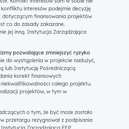
te. Konflikt interesów sam w sobie nie
konfliktu interesów podejmie decyzję
UE dotyczącym finansowania projektów
est co do zasady zakazane.
e jej inną. Instytucja Zarządzająca
nizmy pozwalające zmniejszyć ryzyko
e do wystąpienia w projekcie nadużyć,
ą lub Instytucję Pośredniczącą
adania korekt finansowych
iekwalifikowalności całego projektu.
ealizacji projektów, w tym w
iadczących o tym, że być może zostało
ę w przetargu rezygnował z podpisania
 Instytucja Zarządzająca FEP