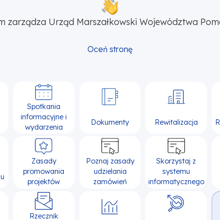
m zarządza Urząd Marszałkowski Województwa Pom
Oceń stronę
Spotkania
informacyjne i
Dokumenty
Rewitalizacja
R
wydarzenia
Zasady
Poznaj zasady
Skorzystaj z
promowania
udzielania
systemu
su
projektów
zamówień
informatycznego
Rzecznik