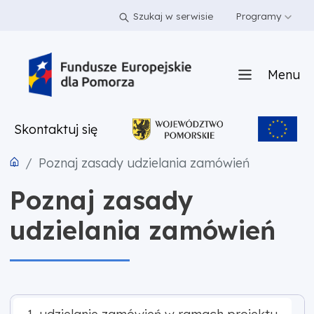
PRZEJDŹ DO TREŚCI
PRZEJDŹ DO MENU
STOPKA
Szukaj w serwisie
Programy
Menu
Skontaktuj się
Poznaj zasady udzielania zamówień
Poznaj zasady
udzielania zamówień