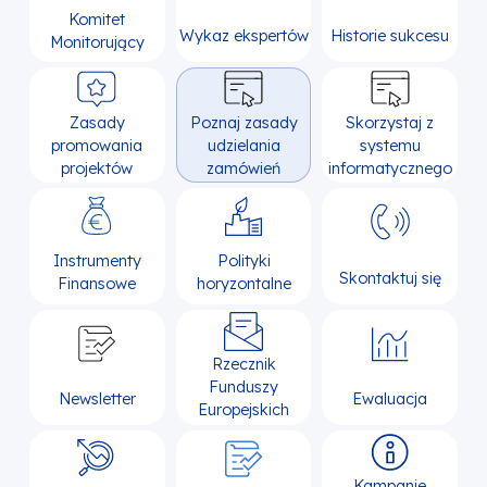
Komitet
Wykaz ekspertów
Historie sukcesu
Monitorujący
Zasady
Poznaj zasady
Skorzystaj z
promowania
udzielania
systemu
projektów
zamówień
informatycznego
Instrumenty
Polityki
Skontaktuj się
Finansowe
horyzontalne
Rzecznik
Funduszy
Newsletter
Ewaluacja
Europejskich
Kampanie