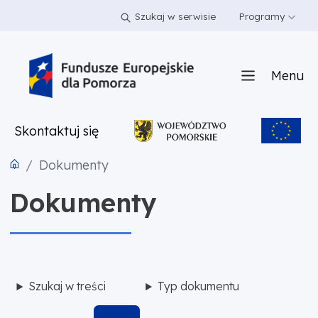
PRZEJDŹ DO TREŚCI
PRZEJDŹ DO MENU
STOPKA
Szukaj w serwisie
Programy
Menu
Skontaktuj się
Dokumenty
Dokumenty
Szukaj w treści
Typ dokumentu