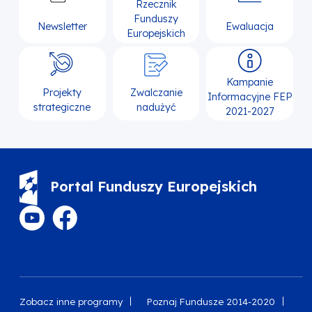
Rzecznik
Funduszy
Newsletter
Ewaluacja
Europejskich
Kampanie
Projekty
Zwalczanie
Informacyjne FEP
strategiczne
nadużyć
2021-2027
Portal Funduszy Europejskich
Zobacz inne programy
Poznaj Fundusze 2014-2020