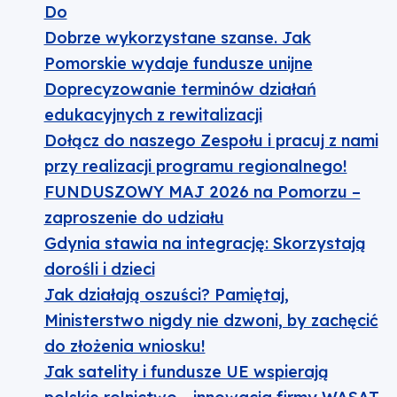
Do
Dobrze wykorzystane szanse. Jak
Pomorskie wydaje fundusze unijne
Doprecyzowanie terminów działań
edukacyjnych z rewitalizacji
Dołącz do naszego Zespołu i pracuj z nami
przy realizacji programu regionalnego!
FUNDUSZOWY MAJ 2026 na Pomorzu –
zaproszenie do udziału
Gdynia stawia na integrację: Skorzystają
dorośli i dzieci
Jak działają oszuści? Pamiętaj,
Ministerstwo nigdy nie dzwoni, by zachęcić
do złożenia wniosku!
Jak satelity i fundusze UE wspierają