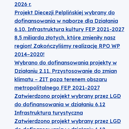
2026 r.
Projekt Diecezji Pelplińskiej wybrany do
dofinansowania w naborze dla Działania
6.10. Infrastruktura kultury FEP 2021-2027
8,5 miliarda złotych, które zmieniły nasz
region! Zakończyliśmy realizację RPO WP
2014–2020!
Wybrano do dofinansowania projekty w
Działaniu 2.11. Przystosowanie do zmian
klimatu – ZIT poza terenem obszaru
metropolitalnego FEP 2021-2027
Zatwierdzono projekt wybrany przez LGD
do dofinansowania w działaniu 6.12
Infrastruktura turystyczna
Zatwierdzono projekt wybrany przez LGD