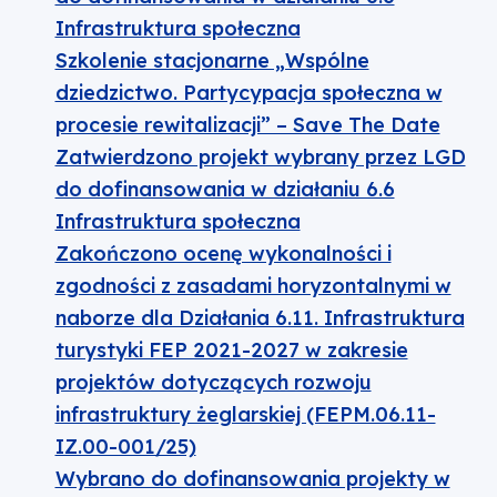
Infrastruktura społeczna
Szkolenie stacjonarne „Wspólne
dziedzictwo. Partycypacja społeczna w
procesie rewitalizacji” – Save The Date
Zatwierdzono projekt wybrany przez LGD
do dofinansowania w działaniu 6.6
Infrastruktura społeczna
Zakończono ocenę wykonalności i
zgodności z zasadami horyzontalnymi w
naborze dla Działania 6.11. Infrastruktura
turystyki FEP 2021-2027 w zakresie
projektów dotyczących rozwoju
infrastruktury żeglarskiej (FEPM.06.11-
IZ.00-001/25)
Wybrano do dofinansowania projekty w