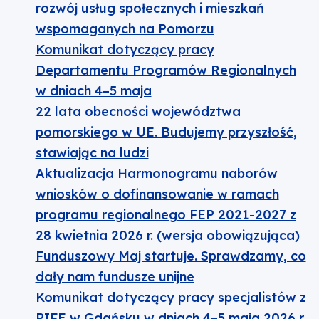
rozwój usług społecznych i mieszkań
wspomaganych na Pomorzu
Komunikat dotyczący pracy
Departamentu Programów Regionalnych
w dniach 4–5 maja
22 lata obecności województwa
pomorskiego w UE. Budujemy przyszłość,
stawiając na ludzi
Aktualizacja Harmonogramu naborów
wniosków o dofinansowanie w ramach
programu regionalnego FEP 2021-2027 z
28 kwietnia 2026 r. (wersja obowiązująca)
Funduszowy Maj startuje. Sprawdzamy, co
dały nam fundusze unijne
Komunikat dotyczący pracy specjalistów z
PIFE w Gdańsku w dniach 4–5 maja 2026 r.