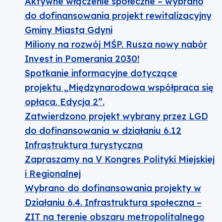
Aktywne włączenie społeczne – wybrano
do dofinansowania projekt rewitalizacyjny
Gminy Miasta Gdyni
Miliony na rozwój MŚP. Rusza nowy nabór
Invest in Pomerania 2030!
Spotkanie informacyjne dotyczące
projektu „Międzynarodowa współpraca się
opłaca. Edycja 2”.
Zatwierdzono projekt wybrany przez LGD
do dofinansowania w działaniu 6.12
Infrastruktura turystyczna
Zapraszamy na V Kongres Polityki Miejskiej
i Regionalnej
Wybrano do dofinansowania projekty w
Działaniu 6.4. Infrastruktura społeczna –
ZIT na terenie obszaru metropolitalnego