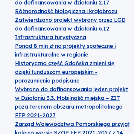
do dofinansowania w działaniu 2.17
Różnorodność biologiczna i krajobrazu
Zatwierdzono projekt wybrany przez LGD
do dofinansowania w działaniu 6.12
Infrastruktura turystyczna
Ponad 8 mln zł na projekty społeczne i
infrastrukturalne w regionie
Historyczna część Gdańska zmieni się
dzięki funduszom europejskim -
porozumienia podpisane
Wybrano do dofinansowania jeden projekt
w Działaniu 3.3. Mobilność miejska – ZIT
poza terenem obszaru metropolitalnego
FEP 2021-2027
Zarząd Województwa Pomorskiego przyjął
kolejną wersję SZOP FEP 2021-2027 z 14