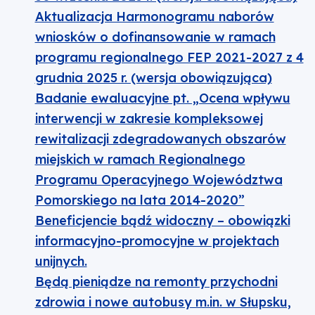
Aktualizacja Harmonogramu naborów
wniosków o dofinansowanie w ramach
programu regionalnego FEP 2021-2027 z 4
grudnia 2025 r. (wersja obowiązująca)
Badanie ewaluacyjne pt. „Ocena wpływu
interwencji w zakresie kompleksowej
rewitalizacji zdegradowanych obszarów
miejskich w ramach Regionalnego
Programu Operacyjnego Województwa
Pomorskiego na lata 2014-2020”
Beneficjencie bądź widoczny – obowiązki
informacyjno-promocyjne w projektach
unijnych.
Będą pieniądze na remonty przychodni
zdrowia i nowe autobusy m.in. w Słupsku,