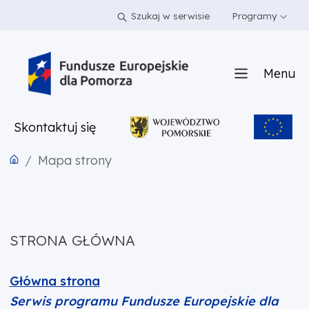
PRZEJDŹ DO TREŚCI
PRZEJDŹ DO MENU
STOPKA
Szukaj w serwisie
Programy
Menu
Skontaktuj się
Mapa strony
STRONA GŁÓWNA
Główna strona
Serwis programu Fundusze Europejskie dla