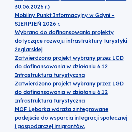
30.06.2026 r.)
Mobilny Punkt Informacyjny w Gdyni –
SIERPIEŃ 2026 r.
Wybrano do dofinansowania projekty
dotyczące rozwoju infrastruktury turystyki
żeglarskiej
Zatwierdzono projekt wybrany przez LGD
do dofinansowania w działaniu 6.12
Infrastruktura turystyczna
Zatwierdzono projekt wybrany przez LGD
do dofinansowania w działaniu 6.12
Infrastruktura turystyczna
MOF Lęborka wdraża zintegrowane
podejście do wsparcia integracji społecznej
i gospodarczej imigrantów.