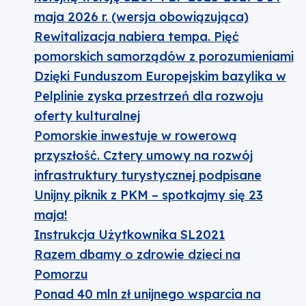
maja 2026 r. (wersja obowiązująca)
Rewitalizacja nabiera tempa. Pięć
pomorskich samorządów z porozumieniami
Dzięki Funduszom Europejskim bazylika w
Pelplinie zyska przestrzeń dla rozwoju
oferty kulturalnej
Pomorskie inwestuje w rowerową
przyszłość. Cztery umowy na rozwój
infrastruktury turystycznej podpisane
Unijny piknik z PKM – spotkajmy się 23
maja!
Instrukcja Użytkownika SL2021
Razem dbamy o zdrowie dzieci na
Pomorzu
Ponad 40 mln zł unijnego wsparcia na