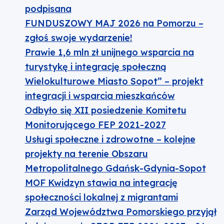
podpisana
FUNDUSZOWY MAJ 2026 na Pomorzu –
zgłoś swoje wydarzenie!
Prawie 1,6 mln zł unijnego wsparcia na
turystykę i integrację społeczną
Wielokulturowe Miasto Sopot” – projekt
integracji i wsparcia mieszkańców
Odbyło się XII posiedzenie Komitetu
Monitorującego FEP 2021-2027
Usługi społeczne i zdrowotne – kolejne
projekty na terenie Obszaru
Metropolitalnego Gdańsk-Gdynia-Sopot
MOF Kwidzyn stawia na integrację
społeczności lokalnej z migrantami
Zarząd Województwa Pomorskiego przyjął