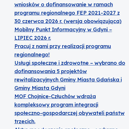
wniosków o dofinansowanie w ramach
programu regionalnego FEP 2021-2027 z
30 czerwca 2026 r. (wersja obowiązująca)
Mobilny Punkt Informacyjny w Gdyni –
LIPIEC 2026 r.
Pracuj z nami przy realizacji programu
regionalnego!
Usługi społeczne i zdrowotne – wybrano do
dofinansowania 5 projektów
rewitalizacyjnych Gminy Miasta Gdańska i
Gminy Miasta Gdyni
MOF Chojnice-Człuchów wdraża
kompleksowy program integracji
społeczno-gospodarczej obywateli państw
trzecich.