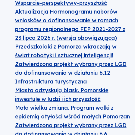
Wsparcie-perspektywy-przyszłość
Aktualizacja Harmonogramu naborów
wniosków o dofinansowanie w ramach
programu regionalnego FEP 2021-2027 z
23 lipca 2026 r. (wersja obowiązująca)
Przedszkolaki z Pomorza wkraczają w
świat robotyki i sztucznej inteligencji!
Zatwierdzono projekt wybrany przez LGD
do dofinansowania w działaniu 6.12
Infrastruktura turystyczna
Miasta odzyskują blask. Pomorskie
inwestuje w ludzi i ich przyszłość
Mała wielka zmiana. Program walki z
epidemią otyłości wśród małych Pomorzan
Zatwierdzono projekt wybrany przez LGD
do dofinansowania w działaniu 6.6