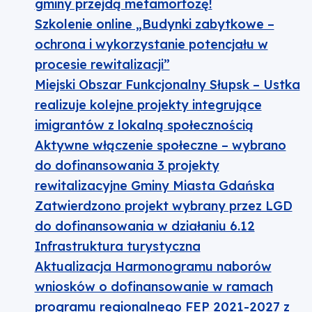
gminy przejdą metamorfozę!
Szkolenie online „Budynki zabytkowe –
ochrona i wykorzystanie potencjału w
procesie rewitalizacji”
Miejski Obszar Funkcjonalny Słupsk – Ustka
realizuje kolejne projekty integrujące
imigrantów z lokalną społecznością
Aktywne włączenie społeczne – wybrano
do dofinansowania 3 projekty
rewitalizacyjne Gminy Miasta Gdańska
Zatwierdzono projekt wybrany przez LGD
do dofinansowania w działaniu 6.12
Infrastruktura turystyczna
Aktualizacja Harmonogramu naborów
wniosków o dofinansowanie w ramach
programu regionalnego FEP 2021-2027 z