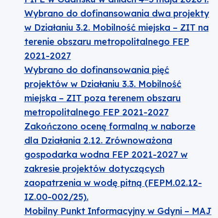
Wybrano do dofinansowania dwa projekty
w Działaniu 3.2. Mobilność miejska – ZIT na
terenie obszaru metropolitalnego FEP
2021-2027
Wybrano do dofinansowania pięć
projektów w Działaniu 3.3. Mobilność
miejska – ZIT poza terenem obszaru
metropolitalnego FEP 2021-2027
Zakończono ocenę formalną w naborze
dla Działania 2.12. Zrównoważona
gospodarka wodna FEP 2021-2027 w
zakresie projektów dotyczących
zaopatrzenia w wodę pitną (FEPM.02.12-
IZ.00-002/25).
Mobilny Punkt Informacyjny w Gdyni – MAJ