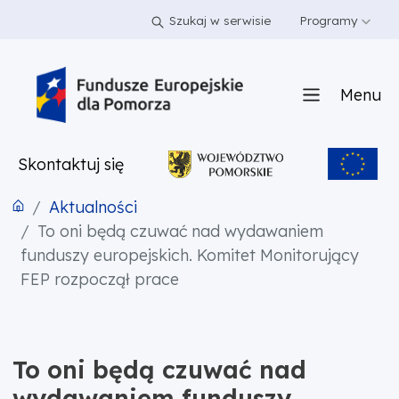
PRZEJDŹ DO TREŚCI
PRZEJDŹ DO MENU
STOPKA
Szukaj w serwisie
Programy
Menu
Skontaktuj się
Aktualności
To oni będą czuwać nad wydawaniem
funduszy europejskich. Komitet Monitorujący
FEP rozpoczął prace
To oni będą czuwać nad
wydawaniem funduszy