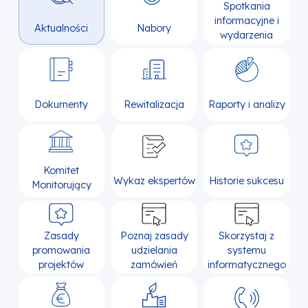
Spotkania
informacyjne i
Aktualności
Nabory
wydarzenia
Dokumenty
Rewitalizacja
Raporty i analizy
Komitet
Wykaz ekspertów
Historie sukcesu
Monitorujący
Zasady
Poznaj zasady
Skorzystaj z
promowania
udzielania
systemu
projektów
zamówień
informatycznego