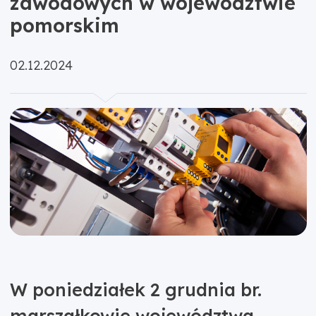
zawodowych w województwie
pomorskim
Opublikowano:
02.12.2024
W poniedziałek 2 grudnia br.
marszałkowie województwa