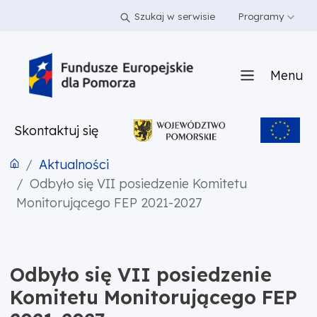
PRZEJDŹ DO TREŚCI
PRZEJDŹ DO MENU
STOPKA
Szukaj w serwisie
Programy
Menu
Skontaktuj się
Aktualności
Odbyło się VII posiedzenie Komitetu
Monitorującego FEP 2021-2027
Odbyło się VII posiedzenie
Komitetu Monitorującego FEP