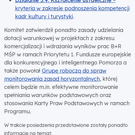
Działanie 5.9. Kształcenie ustawiczne
–
kryteria w zakresie podnoszenia kompetencji
kadr kultury i turystyki
.
Komitet zatwierdził ponadto zasady udzielania
dotacji warunkowej w projektach z zakresu
komercjalizacji i wdrażania wyników prac B+R
MŚP w ramach Priorytetu 1. Fundusze europejskie
dla konkurencyjnego i inteligentnego Pomorza a
także powołał
Grupę roboczą do spraw
monitorowania zasad horyzontalnych
, której
celem będzie m.in. efektywne monitorowanie
spełniania warunków podstawowych oraz
stosowania Karty Praw Podstawowych w ramach
Programu.
W trakcie posiedzenia przedstawione zostały ponadto
informacje na temat: