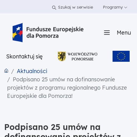
PRZEJDŹ DO TREŚCI
PRZEJDŹ DO MENU
STOPKA
Szukaj w serwisie
Programy
Menu
Skontaktuj się
Aktualności
Podpisano 25 umów na dofinansowanie
projektów z programu regionalnego Fundusze
Europejskie dla Pomorza!
Podpisano 25 umów na
dofinansowanie projektów z