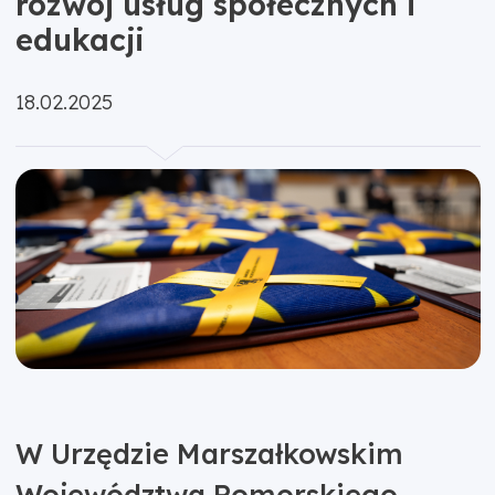
rozwój usług społecznych i
edukacji
Opublikowano:
18.02.2025
W Urzędzie Marszałkowskim
Województwa Pomorskiego