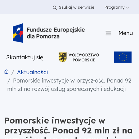
PRZEJDŹ DO TREŚCI
PRZEJDŹ DO MENU
STOPKA
Szukaj w serwisie
Programy
Menu
Skontaktuj się
Aktualności
Pomorskie inwestycje w przyszłość. Ponad 92
mln zł na rozwój usług społecznych i edukacji
Pomorskie inwestycje w
przyszłość. Ponad 92 mln zł na