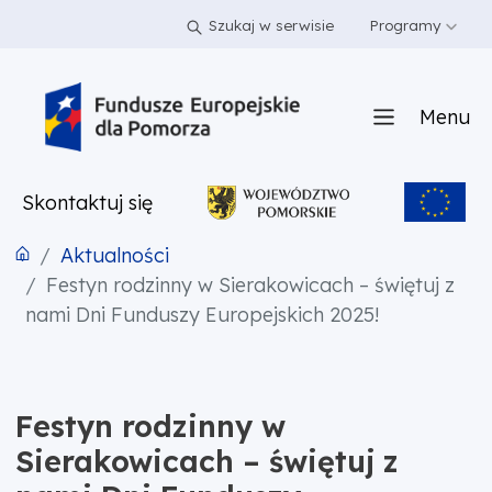
PRZEJDŹ DO TREŚCI
PRZEJDŹ DO MENU
STOPKA
Szukaj w serwisie
Programy
Menu
Skontaktuj się
Aktualności
Festyn rodzinny w Sierakowicach – świętuj z
nami Dni Funduszy Europejskich 2025!
Festyn rodzinny w
Sierakowicach – świętuj z