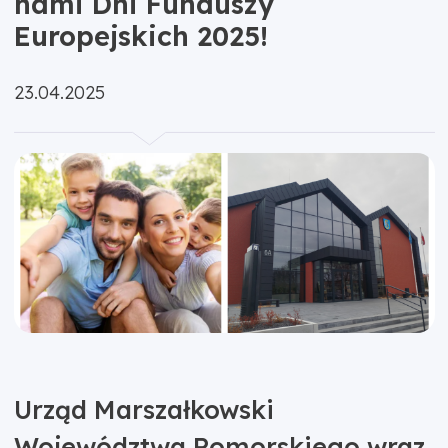
nami Dni Funduszy
Europejskich 2025!
Opublikowano:
23.04.2025
Urząd Marszałkowski
Województwa Pomorskiego wraz