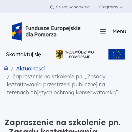
PRZEJDŹ DO TREŚCI
PRZEJDŹ DO MENU
STOPKA
Szukaj w serwisie
Programy
Menu
Skontaktuj się
Aktualności
Zaproszenie na szkolenie pn. „Zasady
kształtowania przestrzeni publicznej na
terenach objętych ochroną konserwatorską”
Zaproszenie na szkolenie pn.
„Zasady kształtowania