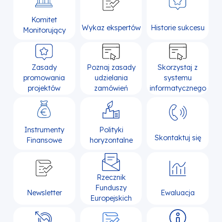
Komitet
Wykaz ekspertów
Historie sukcesu
Monitorujący
Zasady
Poznaj zasady
Skorzystaj z
promowania
udzielania
systemu
projektów
zamówień
informatycznego
Instrumenty
Polityki
Skontaktuj się
Finansowe
horyzontalne
Rzecznik
Funduszy
Newsletter
Ewaluacja
Europejskich