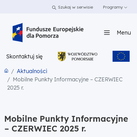
PRZEJDŹ DO TREŚCI
PRZEJDŹ DO MENU
STOPKA
Szukaj w serwisie
Programy
Menu
Skontaktuj się
Aktualności
Mobilne Punkty Informacyjne – CZERWIEC
2025 r.
Mobilne Punkty Informacyjne
– CZERWIEC 2025 r.