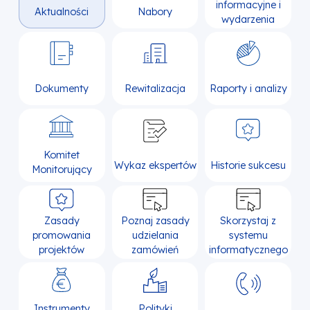
informacyjne i
Aktualności
Nabory
wydarzenia
Dokumenty
Rewitalizacja
Raporty i analizy
Komitet
Wykaz ekspertów
Historie sukcesu
Monitorujący
Zasady
Poznaj zasady
Skorzystaj z
promowania
udzielania
systemu
projektów
zamówień
informatycznego
Instrumenty
Polityki