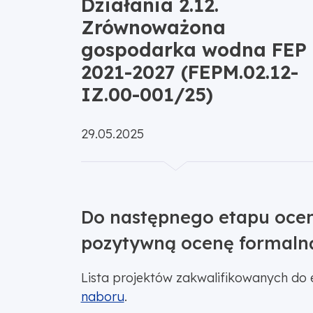
Działania 2.12.
Zrównoważona
gospodarka wodna FEP
2021-2027 (FEPM.02.12-
IZ.00-001/25)
Opublikowano:
29.05.2025
Do następnego etapu oceny
pozytywną ocenę formaln
Lista projektów zakwalifikowanych do 
naboru
.