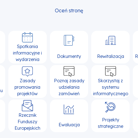
Oceń stronę
Spotkania
informacyjne i
Dokumenty
Rewitalizacja
R
wydarzenia
Zasady
Poznaj zasady
Skorzystaj z
promowania
udzielania
systemu
su
projektów
zamówień
informatycznego
Rzecznik
Projekty
Funduszy
Ewaluacja
strategiczne
Europejskich