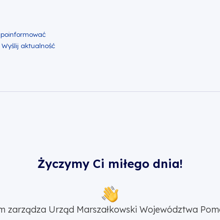
ok
er
nkedin
lij zawartość w mailu
Życzymy Ci miłego dnia!
m zarządza Urząd Marszałkowski Województwa Pom