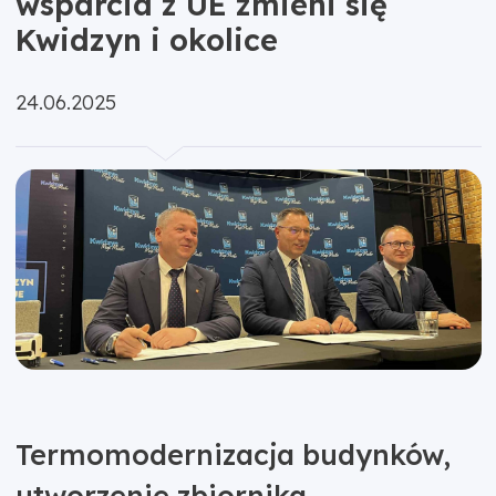
wsparcia z UE zmieni się
Kwidzyn i okolice
Opublikowano:
24.06.2025
Termomodernizacja budynków,
utworzenie zbiornika