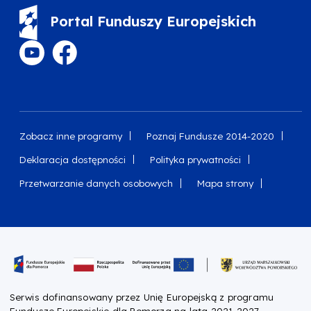
Portal Funduszy Europejskich
Zobacz inne programy
Poznaj Fundusze 2014-2020
Deklaracja dostępności
Polityka prywatności
Przetwarzanie danych osobowych
Mapa strony
Oznaczenie projektu
Serwis dofinansowany przez Unię Europejską z programu
Fundusze Europejskie dla Pomorza na lata 2021-2027.