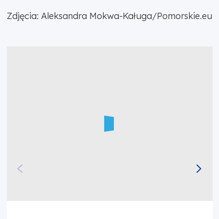
Zdjęcia: Aleksandra Mokwa-Kaługa/Pomorskie.eu
Autor zdjęcia: Aleksandra Mokwa-Kaługa/Pomorski
A