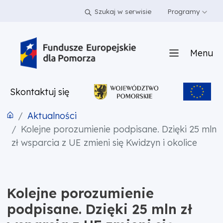
PRZEJDŹ DO TREŚCI
PRZEJDŹ DO MENU
STOPKA
Szukaj w serwisie
Programy
Menu
Skontaktuj się
Aktualności
Kolejne porozumienie podpisane. Dzięki 25 mln
zł wsparcia z UE zmieni się Kwidzyn i okolice
Kolejne porozumienie
podpisane. Dzięki 25 mln zł