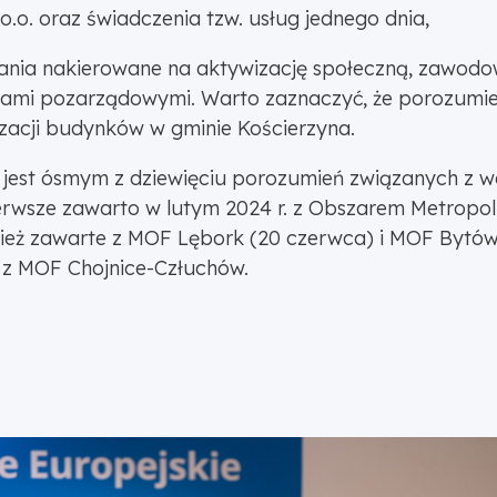
o.o. oraz świadczenia tzw. usług jednego dnia,
ania nakierowane na aktywizację społeczną, zawodow
ami pozarządowymi. Warto zaznaczyć, że porozumieni
zacji budynków w gminie Kościerzyna.
 jest ósmym z dziewięciu porozumień związanych z
ierwsze zawarto w lutym 2024 r. z Obszarem Metrop
ież zawarte z MOF Lębork (20 czerwca) i MOF Bytów
 z MOF Chojnice-Człuchów.