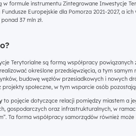
ą w formule instrumentu Zintegrowane Inwestycje Ter
Fundusze Europejskie dla Pomorza 2021-2027, a ich w
 ponad 37 mln zł.
go?
ycje Terytorialne są formą współpracy powiązanych 
realizować określone przedsięwzięcia, a tym samym
udynków, budowę węzłów przesiadkowych i nowych dr
eż projekty społeczne, w tym wsparcie osób pozostaj
y
to pojęcie dotyczące relacji pomiędzy miastem a je
h, gospodarczych oraz infrastrukturalnych, w ramac
zm”. Ta forma współpracy samorządów również może l