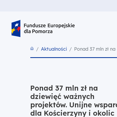
PRZEJDŹ DO TREŚCI
PRZEJDŹ DO MENU
STOPKA
Aktualności
Ponad 37 mln zł na 
Ponad 37 mln zł na
dziewięć ważnych
projektów. Unijne wspar
dla Kościerzyny i okolic