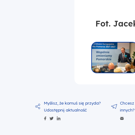
Fot. Jacek Sow
Fot. Jac
Udostępnij zawartość na Facebo
Udostępnij zawartość na Twitt
Udostępnij zawartość na Li
Wyś