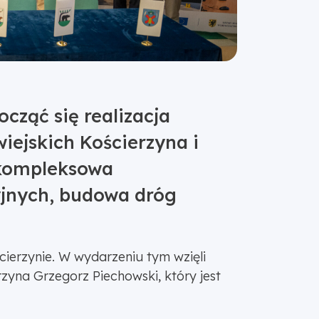
cząć się realizacja
iejskich Kościerzyna i
. kompleksowa
yjnych, budowa dróg
ścierzynie. W wydarzeniu tym wzięli
yna Grzegorz Piechowski, który jest