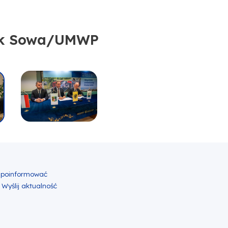
a/UMWP
ek Sowa/UMWP
ok
er
nkedin
lij zawartość w mailu