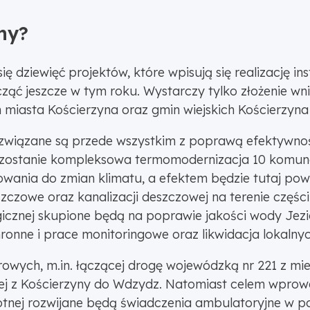
ny?
dziewięć projektów, które wpisują się realizację inst
ząć jeszcze w tym roku. Wystarczy tylko złożenie w
 miasta Kościerzyna oraz gmin wiejskich Kościerzyn
związane są przede wszystkim z poprawą efektywnośc
zostanie kompleksowa termomodernizacja 10 komuna
wania do zmian klimatu, a efektem będzie tutaj pows
zowe oraz kanalizacji deszczowej na terenie części 
gicznej skupione będą na poprawie jakości wody Jezio
ronne i prace monitoringowe oraz likwidacja lokaln
wych, m.in. łączącej drogę wojewódzką nr 221 z miej
j z Kościerzyny do Wdzydz. Natomiast celem wprowa
otnej rozwijane będą świadczenia ambulatoryjne w po