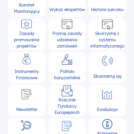
Komitet
Wykaz ekspertów
Historie sukcesu
Monitorujący
Zasady
Poznaj zasady
Skorzystaj z
promowania
udzielania
systemu
projektów
zamówień
informatycznego
Instrumenty
Polityki
Skontaktuj się
Finansowe
horyzontalne
Rzecznik
Funduszy
Newsletter
Ewaluacja
Europejskich
Kampanie