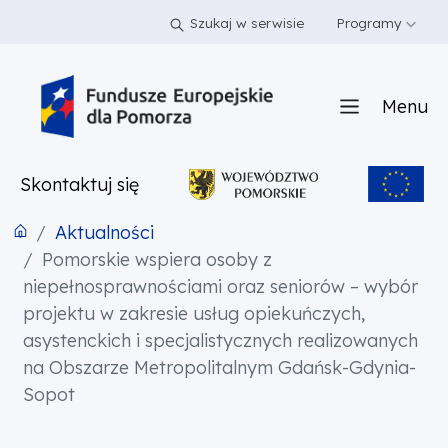
PRZEJDŹ DO TREŚCI
PRZEJDŹ DO MENU
STOPKA
Szukaj w serwisie
Programy
Menu
Skontaktuj się
Aktualności
Pomorskie wspiera osoby z
niepełnosprawnościami oraz seniorów – wybór
projektu w zakresie usług opiekuńczych,
asystenckich i specjalistycznych realizowanych
na Obszarze Metropolitalnym Gdańsk-Gdynia-
Sopot