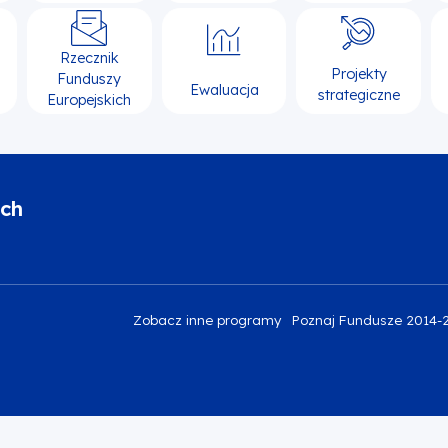
Rzecznik
Projekty
Funduszy
Ewaluacja
strategiczne
Europejskich
ich
Zobacz inne programy
Poznaj Fundusze 2014-