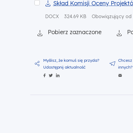
Skład Komisji Oceny Projektów dla nab
Skład Komisji Oceny Projekt
DOCX
324.69 KB
Obowiązujący od
Pobierz zaznaczone
Po
Udostępnij zawartość na Facebo
Udostępnij zawartość na Twitt
Udostępnij zawartość na Li
Wyś