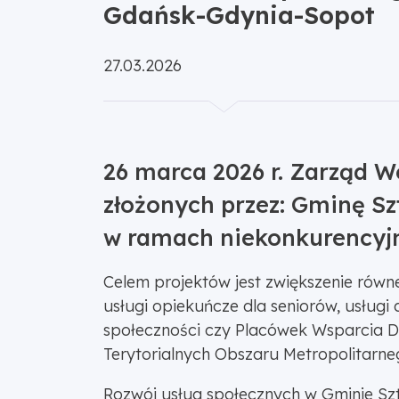
Gdańsk-Gdynia-Sopot
Opublikowano:
27.03.2026
26 marca 2026 r. Zarząd 
złożonych przez: Gminę S
w ramach niekonkurencyj
Celem projektów jest zwiększenie równe
usługi opiekuńcze dla seniorów, usługi
społeczności czy Placówek Wsparcia Dz
Terytorialnych Obszaru Metropolitarn
Rozwój usług społecznych w Gminie S