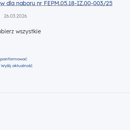
oru nr FEPM.05.18-IZ.00-003/25
ów dla naboru nr FEPM.05.18-IZ.00-003/25
26.03.2026
bierz wszystkie
ok
er
nkedin
lij zawartość w mailu