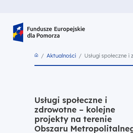
PRZEJDŹ DO TREŚCI
PRZEJDŹ DO MENU
STOPKA
Aktualności
Usługi społeczne i
Usługi społeczne i
zdrowotne – kolejne
projekty na terenie
Obszaru Metropolitalne