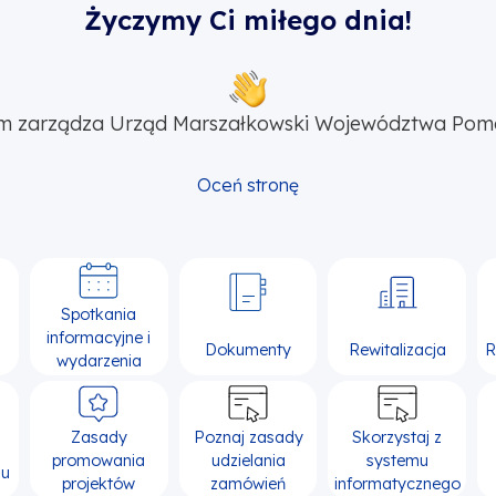
Życzymy Ci miłego dnia!
m zarządza Urząd Marszałkowski Województwa Pom
Oceń stronę
Spotkania
informacyjne i
Dokumenty
Rewitalizacja
R
wydarzenia
Zasady
Poznaj zasady
Skorzystaj z
promowania
udzielania
systemu
su
projektów
zamówień
informatycznego