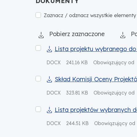
DOKUMENTY
Zaznacz / odznacz wszystkie elementy 
Pobierz zaznaczone
Po
Lista projektu wybranego do dofinans
Lista projektu wybranego d
DOCX
241.16 KB
Obowiązujący od
Skład Komisji Oceny Projektów dla nab
Skład Komisji Oceny Projekt
DOCX
323.81 KB
Obowiązujący od
Lista projektów wybranych do dofinan
Lista projektów wybranych 
DOCX
244.51 KB
Obowiązujący od