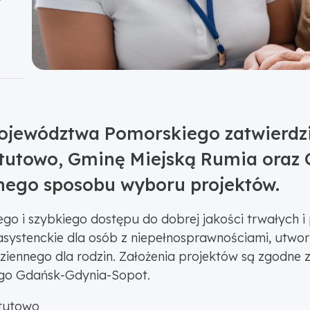
Województwa Pomorskiego zatwierdzi
ztutowo, Gminę Miejską Rumia ora
nego sposobu wyboru projektów.
go i szybkiego dostępu do dobrej jakości trwałych i
 asystenckie dla osób z niepełnosprawnościami, utworz
iennego dla rodzin. Założenia projektów są zgodne z
ego Gdańsk-Gdynia-Sopot.
ztutowo