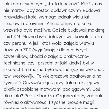
jak i dorosłych była „strefa klocków”. Któż z nas
nie marzył, aby zostać budowniczym? Budowa
prawdziwej kolei wymaga jednak wielu lat
studiów i uprawnień. Ale na unijnym pikniku
wszystko było możliwe. Goście budowali makietę
linii PKM. Można było dołożyć swój kawałek toru
czy peronu. A jeśli ktoś wolał zajęcia w stylu
dawnych ZPT (wyjaśniając dla młodszych
czytelników, chodzi o zajęcia praktyczno-
techniczne, czyli przedmiot jaki kiedyś był w
szkołach) to można było własnoręcznie wykonać
tzw. woskowijki. To wielorazowe opakowania na
żywność. Oczywiście jak przystało na kolejowy
piknik ozdobione motywami pociągowymi. Coś
dla ciała? Proszę bardzo. Organizatorzy zadbali
również o aktywności fizyczne. Goście mogli
spróbować swoich sił w zawodach kolejowego