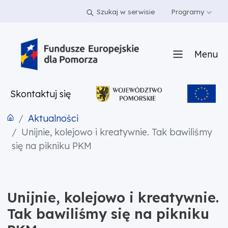
PRZEJDŹ DO TREŚCI
PRZEJDŹ DO MENU
STOPKA
Szukaj w serwisie
Programy
Menu
Skontaktuj się
Aktualności
Unijnie, kolejowo i kreatywnie. Tak bawiliśmy
się na pikniku PKM
Unijnie, kolejowo i kreatywnie.
Tak bawiliśmy się na pikniku