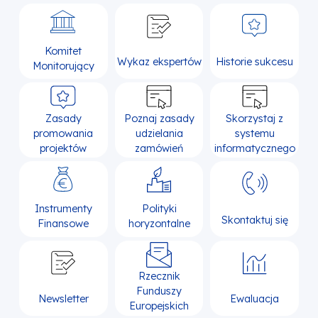
Komitet
Wykaz ekspertów
Historie sukcesu
Monitorujący
Zasady
Poznaj zasady
Skorzystaj z
promowania
udzielania
systemu
projektów
zamówień
informatycznego
Instrumenty
Polityki
Skontaktuj się
Finansowe
horyzontalne
Rzecznik
Funduszy
Newsletter
Ewaluacja
Europejskich