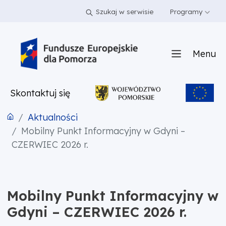
PRZEJDŹ DO TREŚCI
PRZEJDŹ DO MENU
STOPKA
Szukaj w serwisie
Programy
Menu
Skontaktuj się
Aktualności
Mobilny Punkt Informacyjny w Gdyni –
CZERWIEC 2026 r.
Mobilny Punkt Informacyjny w
Gdyni – CZERWIEC 2026 r.