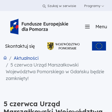
PRZEJDŹ DO TREŚCI
PRZEJDŹ DO MENU
STOPKA
Szukaj w serwisie
Programy
Menu
Skontaktuj się
Aktualności
5 czerwca Urząd Marszałkowski
Województwa Pomorskiego w Gdańsku będzie
zamknięty!
5 czerwca Urząd
Marszałkowski Województwa