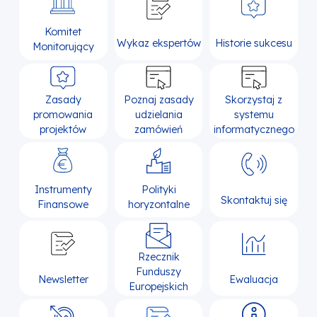
Komitet
Wykaz ekspertów
Historie sukcesu
Monitorujący
Zasady
Poznaj zasady
Skorzystaj z
promowania
udzielania
systemu
projektów
zamówień
informatycznego
Instrumenty
Polityki
Skontaktuj się
Finansowe
horyzontalne
Rzecznik
Funduszy
Newsletter
Ewaluacja
Europejskich