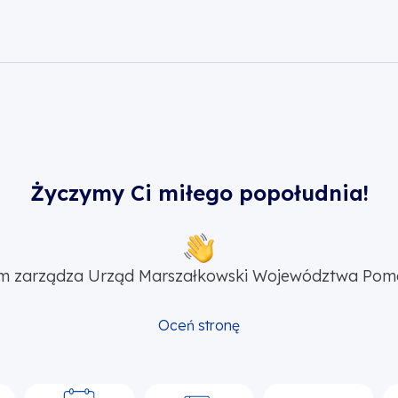
ok
er
nkedin
lij zawartość w mailu
Życzymy Ci miłego popołudnia!
m zarządza Urząd Marszałkowski Województwa Pom
Oceń stronę