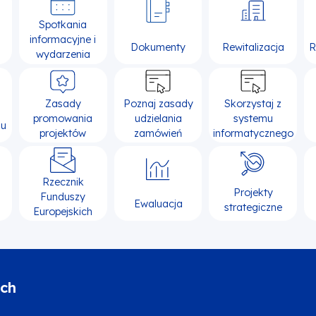
Spotkania
informacyjne i
Dokumenty
Rewitalizacja
R
wydarzenia
Zasady
Poznaj zasady
Skorzystaj z
promowania
udzielania
systemu
su
projektów
zamówień
informatycznego
Rzecznik
Projekty
Funduszy
Ewaluacja
strategiczne
Europejskich
ich