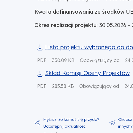
Kwota dofinansowania ze środków UE 
Okres realizacji projektu:
30.05.2026 – 
Lista projektu wybranego do d
PDF
330.09 KB
Obowiązujący od
24.
Skład Komisji Oceny Projektów
PDF
285.58 KB
Obowiązujący od
24.