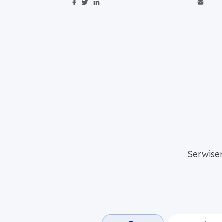
Udostępnij zawartość na Facebo
Udostępnij zawartość na Twitt
Udostępnij zawartość na Li
Wyś
Serwise