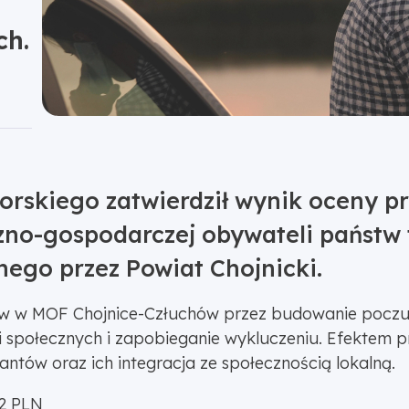
ch.
skiego zatwierdził wynik oceny p
zno-gospodarczej obywateli państw 
nego przez Powiat Chojnicki.
tów w MOF Chojnice-Człuchów przez budowanie poczu
ji społecznych i zapobieganie wykluczeniu. Efektem 
tów oraz ich integracja ze społecznością lokalną.
2 PLN