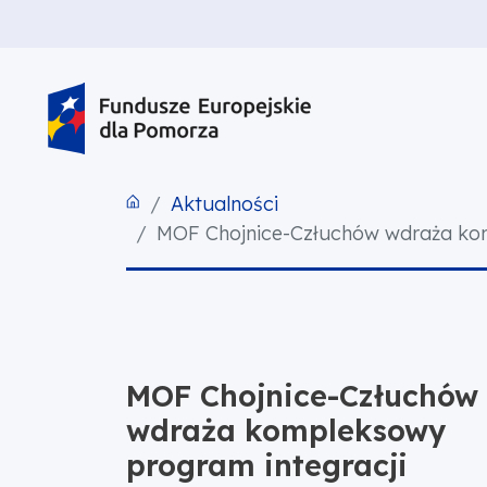
PRZEJDŹ DO TREŚCI
PRZEJDŹ DO MENU
STOPKA
Aktualności
MOF Chojnice-Człuchów wdraża komp
MOF Chojnice-Człuchów
wdraża kompleksowy
program integracji