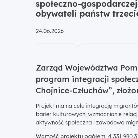
społeczno-gospodarczej
obywateli państw trzeci
Opublikowano:
24.06.2026
Zarząd Województwa Pomor
program integracji społec
Chojnice-Człuchów”, złożo
Projekt ma na celu integrację migran
barier kulturowych, wzmacnianie relac
aktywność społeczna i zawodowa migran
Wartość projektu ogółem:
4 331 980,3