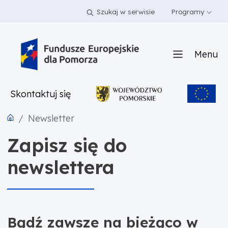
PRZEJDŹ DO TREŚCI
PRZEJDŹ DO MENU
STOPKA
Szukaj w serwisie
Programy
Menu
Skontaktuj się
Newsletter
Zapisz się do
newslettera
Bądź zawsze na bieżąco w