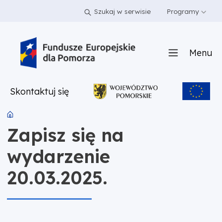
PRZEJDŹ DO TREŚCI
PRZEJDŹ DO MENU
STOPKA
Szukaj w serwisie
Programy
Menu
Skontaktuj się
Zapisz się na
wydarzenie
20.03.2025.