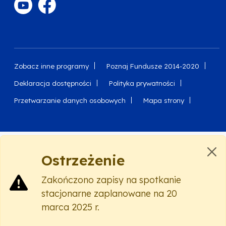
Zobacz inne programy
Poznaj Fundusze 2014-2020
Deklaracja dostępności
Polityka prywatności
Przetwarzanie danych osobowych
Mapa strony
Oznaczenie projektu
Ostrzeżenie
Zakończono zapisy na spotkanie
Serwis dofinansowany przez Unię Europejską z programu
stacjonarne zaplanowane na 20
Fundusze Europejskie dla Pomorza na lata 2021-2027.
© Urząd Marszałkowski Województwa Pomorskiego 2023
marca 2025 r.