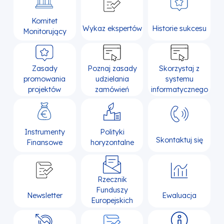
Komitet
Wykaz ekspertów
Historie sukcesu
Monitorujący
Zasady
Poznaj zasady
Skorzystaj z
promowania
udzielania
systemu
projektów
zamówień
informatycznego
Instrumenty
Polityki
Skontaktuj się
Finansowe
horyzontalne
Rzecznik
Funduszy
Newsletter
Ewaluacja
Europejskich