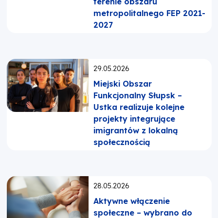
terenie obszaru
metropolitalnego FEP 2021-
2027
Opublikowano:
29.05.2026
Miejski Obszar
Funkcjonalny Słupsk –
Ustka realizuje kolejne
projekty integrujące
imigrantów z lokalną
społecznością
Opublikowano:
28.05.2026
Aktywne włączenie
społeczne – wybrano do