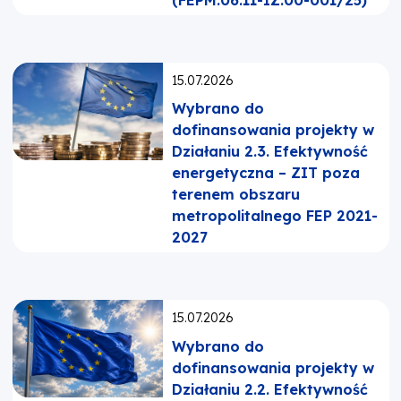
(FEPM.06.11-IZ.00-001/25)
Opublikowano:
15.07.2026
Wybrano do
dofinansowania projekty w
Działaniu 2.3. Efektywność
energetyczna – ZIT poza
terenem obszaru
metropolitalnego FEP 2021-
2027
Opublikowano:
15.07.2026
Wybrano do
dofinansowania projekty w
Działaniu 2.2. Efektywność