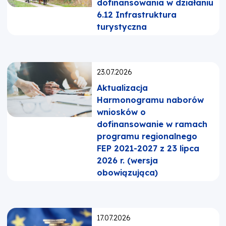
dofinansowania w działaniu
6.12 Infrastruktura
turystyczna
Opublikowano:
23.07.2026
Aktualizacja
Harmonogramu naborów
wniosków o
dofinansowanie w ramach
programu regionalnego
FEP 2021-2027 z 23 lipca
2026 r. (wersja
obowiązująca)
Opublikowano:
17.07.2026