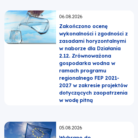
Opublikowano:
06.08.2026
Zakończono ocenę
wykonalności i zgodności z
zasadami horyzontalnymi
w naborze dla Działania
2.12. Zrównoważona
gospodarka wodna w
ramach programu
regionalnego FEP 2021-
2027 w zakresie projektów
dotyczących zaopatrzenia
w wodę pitną
Opublikowano:
05.08.2026
Wybrano do