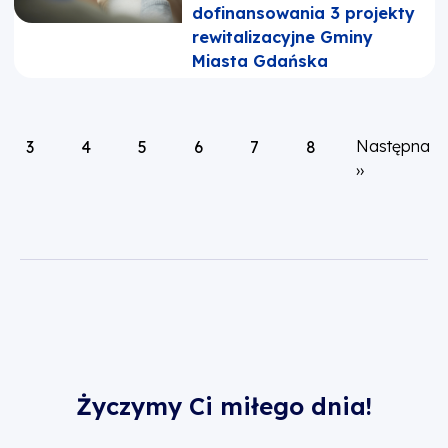
dofinansowania 3 projekty
rewitalizacyjne Gminy
Miasta Gdańska
Następna st
Następna
3
4
5
6
7
8
››
Życzymy Ci miłego dnia!