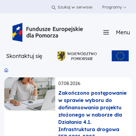
PRZEJDŹ DO TREŚCI
PRZEJDŹ DO MENU
STOPKA
Szukaj w serwisie
Programy
Menu
Skontaktuj się
Opublikowano:
07.08.2026
Zakończono postępowanie
w sprawie wyboru do
dofinansowania projektu
złożonego w naborze dla
Działania 4.1.
Infrastruktura drogowa