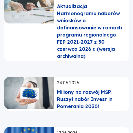
Aktualizacja
Harmonogramu naborów
wniosków o
dofinansowanie w ramach
programu regionalnego
FEP 2021-2027 z 30
czerwca 2026 r. (wersja
archiwalna)
Opublikowano:
24.06.2026
Miliony na rozwój MŚP.
Ruszył nabór Invest in
Pomerania 2030!
Opublikowano: