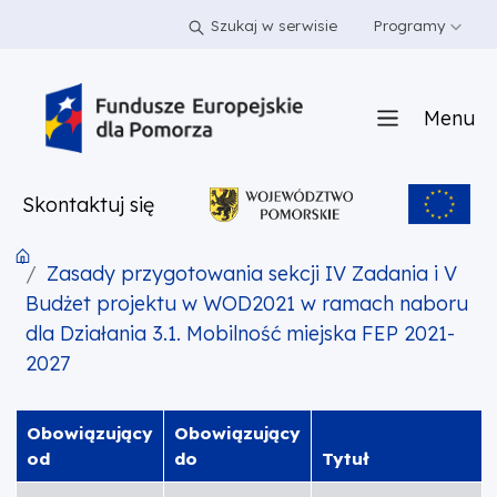
PRZEJDŹ DO TREŚCI
PRZEJDŹ DO MENU
STOPKA
Szukaj w serwisie
Programy
Menu
Skontaktuj się
Zasady przygotowania sekcji IV Zadania i V
Budżet projektu w WOD2021 w ramach naboru
dla Działania 3.1. Mobilność miejska FEP 2021-
2027
Obowiązujący
Obowiązujący
od
do
Tytuł