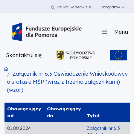
PRZEJDŹ DO TREŚCI
PRZEJDŹ DO MENU
STOPKA
Szukaj w serwisie
Programy
Menu
Skontaktuj się
Załącznik nr 6.3 Oświadczenie Wnioskodawcy
o statusie MŚP (wraz z trzema załącznikami)
(wzór)
Obowiązujący
Obowiązujący
od
do
Tytuł
01.08.2024
Załącznik nr 6.3