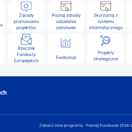
Zasady
Poznaj zasady
Skorzystaj z
promowania
udzielania
systemu
su
projektów
zamówień
informatycznego
Rzecznik
Projekty
Funduszy
Ewaluacja
strategiczne
Europejskich
ich
Zobacz inne programy
Poznaj Fundusze 2014-