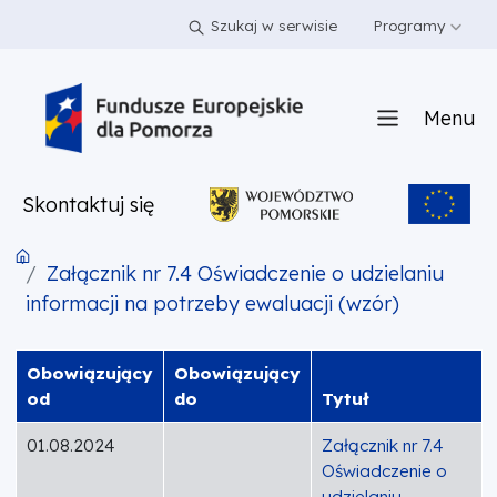
PRZEJDŹ DO TREŚCI
PRZEJDŹ DO MENU
STOPKA
Szukaj w serwisie
Programy
Menu
Skontaktuj się
Załącznik nr 7.4 Oświadczenie o udzielaniu
informacji na potrzeby ewaluacji (wzór)
Obowiązujący
Obowiązujący
od
do
Tytuł
01.08.2024
Załącznik nr 7.4
Oświadczenie o
udzielaniu