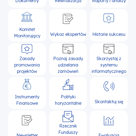
Dokumenty
Rewitalizacja
Raporty i analizy
Komitet
Wykaz ekspertów
Historie sukcesu
Monitorujący
Zasady
Poznaj zasady
Skorzystaj z
promowania
udzielania
systemu
projektów
zamówień
informatycznego
Instrumenty
Polityki
Skontaktuj się
Finansowe
horyzontalne
Rzecznik
Funduszy
Newsletter
Ewaluacja