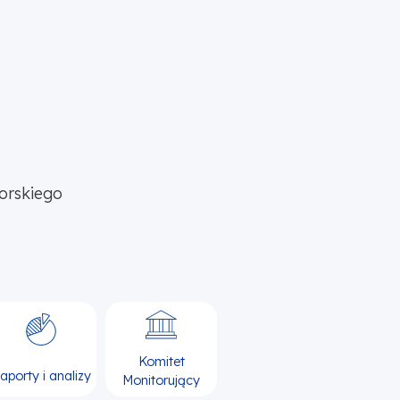
orskiego
Komitet
aporty i analizy
Monitorujący