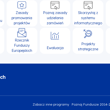
Zasady
Poznaj zasady
Skorzystaj z
promowania
udzielania
systemu
su
projektów
zamówień
informatycznego
Rzecznik
Projekty
Funduszy
Ewaluacja
strategiczne
Europejskich
ich
Zobacz inne programy
Poznaj Fundusze 2014-