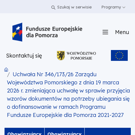
PRZEJDŹ DO TREŚCI
PRZEJDŹ DO MENU
STOPKA
Szukaj w serwisie
Programy
Menu
Skontaktuj się
Uchwała Nr 346/173/26 Zarządu
Województwa Pomorskiego z dnia 19 marca
2026 r. zmieniająca uchwałę w sprawie przyjęcia
wzorów dokumentów na potrzeby ubiegania się
o dofinansowanie w ramach Programu
Fundusze Europejskie dla Pomorza 2021-2027
Obowiązujący
Obowiązujący