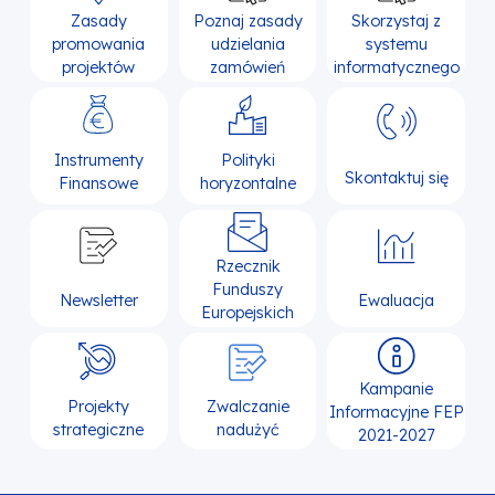
Zasady
Poznaj zasady
Skorzystaj z
promowania
udzielania
systemu
projektów
zamówień
informatycznego
Instrumenty
Polityki
Skontaktuj się
Finansowe
horyzontalne
Rzecznik
Funduszy
Newsletter
Ewaluacja
Europejskich
Kampanie
Projekty
Zwalczanie
Informacyjne FEP
strategiczne
nadużyć
2021-2027