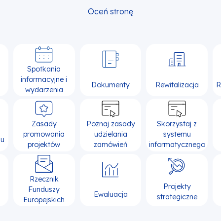
Oceń stronę
Spotkania
informacyjne i
Dokumenty
Rewitalizacja
R
wydarzenia
Zasady
Poznaj zasady
Skorzystaj z
promowania
udzielania
systemu
su
projektów
zamówień
informatycznego
Rzecznik
Projekty
Funduszy
Ewaluacja
strategiczne
Europejskich