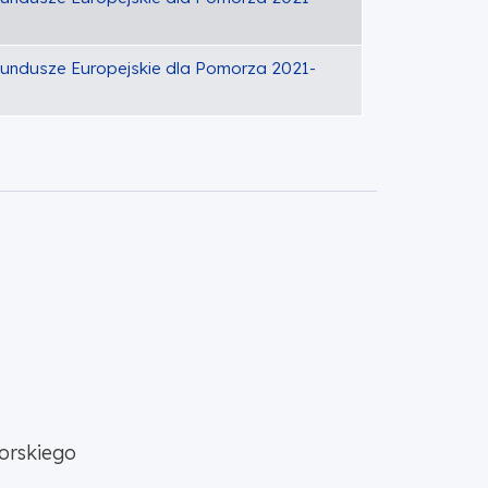
undusze Europejskie dla Pomorza 2021-
orskiego