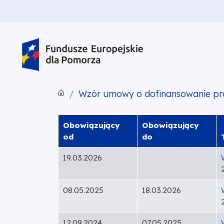
PRZEJDŹ DO TREŚCI
PRZEJDŹ DO MENU
STOPKA
Wzór umowy o dofinansowanie pr
Obowiązujący
Obowiązujący
od
do
19.03.2026
08.05.2025
18.03.2026
12.09.2024
07.05.2025