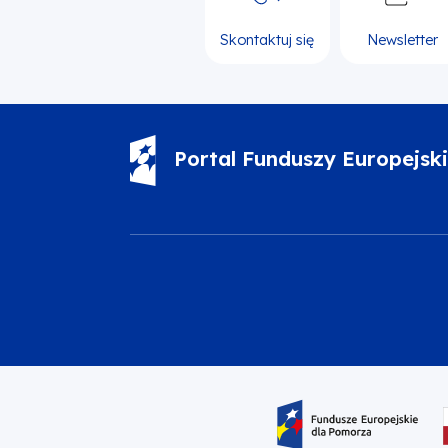
Skontaktuj się
Newsletter
Portal Funduszy Europejsk
Oznaczenie projektu