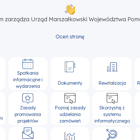
m zarządza Urząd Marszałkowski Województwa Pom
Oceń stronę
Spotkania
informacyjne i
Dokumenty
Rewitalizacja
R
wydarzenia
Zasady
Poznaj zasady
Skorzystaj z
promowania
udzielania
systemu
su
projektów
zamówień
informatycznego