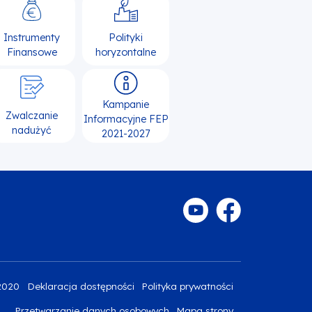
Instrumenty
Polityki
Finansowe
horyzontalne
Kampanie
Zwalczanie
Informacyjne FEP
nadużyć
2021-2027
2020
Deklaracja dostępności
Polityka prywatności
Przetwarzanie danych osobowych
Mapa strony