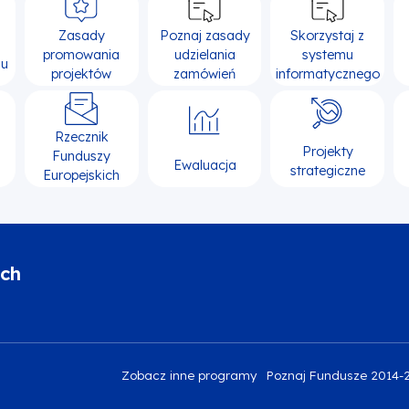
Zasady
Poznaj zasady
Skorzystaj z
promowania
udzielania
systemu
su
projektów
zamówień
informatycznego
Rzecznik
Projekty
Funduszy
Ewaluacja
strategiczne
Europejskich
ich
Zobacz inne programy
Poznaj Fundusze 2014-