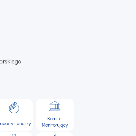
orskiego
Komitet
aporty i analizy
Monitorujący