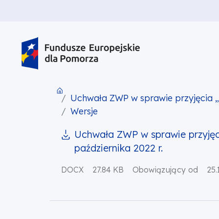
PRZEJDŹ DO TREŚCI
PRZEJDŹ DO MENU
STOPKA
Uchwała ZWP w sprawie przyjęcia „A
Wersje
Uchwała ZWP w sprawie przyjęci
października 2022 r.
DOCX
27.84 KB
Obowiązujący od
25.