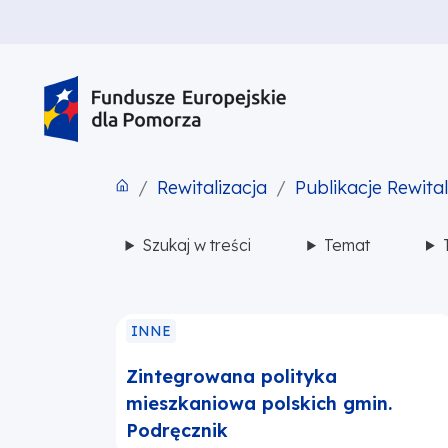
PRZEJDŹ DO TREŚCI
PRZEJDŹ DO MENU
STOPKA
Rewitalizacja
Publikacje Rewital
Szukaj w treści
Temat
INNE
Zintegrowana polityka
mieszkaniowa polskich gmin.
Podręcznik