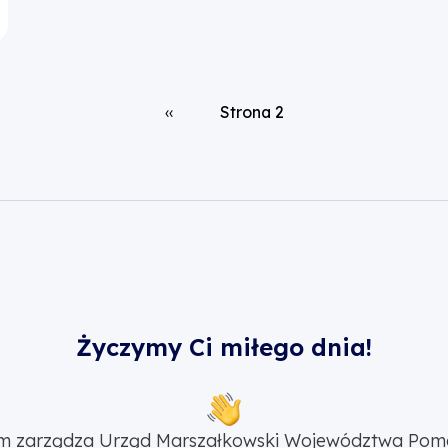
Poprzednia strona
‹‹
Strona 2
Życzymy Ci miłego dnia!
m zarządza Urząd Marszałkowski Województwa Pom