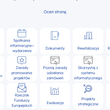
Oceń stronę
Spotkania
informacyjne i
Dokumenty
Rewitalizacja
R
wydarzenia
Zasady
Poznaj zasady
Skorzystaj z
promowania
udzielania
systemu
su
projektów
zamówień
informatycznego
Rzecznik
Projekty
Funduszy
Ewaluacja
strategiczne
Europejskich