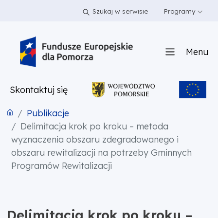
PRZEJDŹ DO TREŚCI
PRZEJDŹ DO MENU
STOPKA
Szukaj w serwisie
Programy
Menu
Skontaktuj się
Publikacje
Delimitacja krok po kroku – metoda
wyznaczenia obszaru zdegradowanego i
obszaru rewitalizacji na potrzeby Gminnych
Programów Rewitalizacji
Delimitacja krok po kroku –