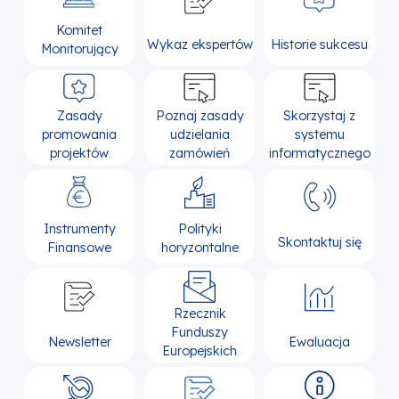
Komitet
Wykaz ekspertów
Historie sukcesu
Monitorujący
Zasady
Poznaj zasady
Skorzystaj z
promowania
udzielania
systemu
projektów
zamówień
informatycznego
Instrumenty
Polityki
Skontaktuj się
Finansowe
horyzontalne
Rzecznik
Funduszy
Newsletter
Ewaluacja
Europejskich