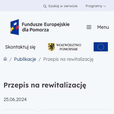
PRZEJDŹ DO TREŚCI
PRZEJDŹ DO MENU
STOPKA
Szukaj w serwisie
Programy
Menu
Skontaktuj się
Publikacje
Przepis na rewitalizację
Przepis na rewitalizację
Opublikowano:
25.06.2024