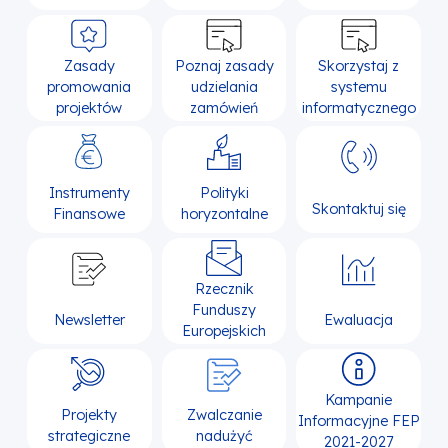
Zasady
Poznaj zasady
Skorzystaj z
promowania
udzielania
systemu
projektów
zamówień
informatycznego
Instrumenty
Polityki
Skontaktuj się
Finansowe
horyzontalne
Rzecznik
Funduszy
Newsletter
Ewaluacja
Europejskich
Kampanie
Projekty
Zwalczanie
Informacyjne FEP
strategiczne
nadużyć
2021-2027