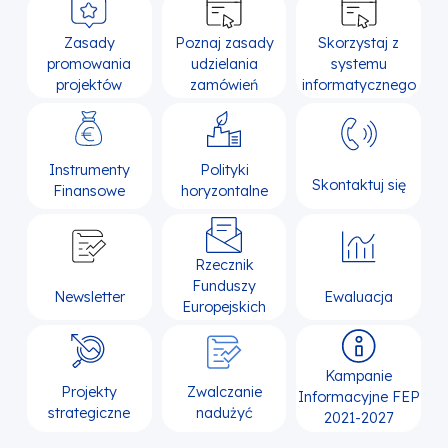
Zasady
Poznaj zasady
Skorzystaj z
promowania
udzielania
systemu
projektów
zamówień
informatycznego
Instrumenty
Polityki
Skontaktuj się
Finansowe
horyzontalne
Rzecznik
Funduszy
Newsletter
Ewaluacja
Europejskich
Kampanie
Projekty
Zwalczanie
Informacyjne FEP
strategiczne
nadużyć
2021-2027