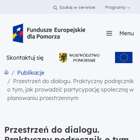
PRZEJDŹ DO TREŚCI
PRZEJDŹ DO MENU
STOPKA
Szukaj w serwisie
Programy
Menu
Skontaktuj się
Publikacje
Przestrzeń do dialogu. Praktyczny podręcznik
o tym, jak prowadzić partycypację społeczną w
planowaniu przestrzennym
Przestrzeń do dialogu.
Praktyczny podręcznik o tym,