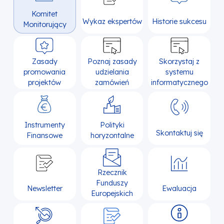
Komitet
Wykaz ekspertów
Historie sukcesu
Monitorujący
Zasady
Poznaj zasady
Skorzystaj z
promowania
udzielania
systemu
projektów
zamówień
informatycznego
Instrumenty
Polityki
Skontaktuj się
Finansowe
horyzontalne
Rzecznik
Funduszy
Newsletter
Ewaluacja
Europejskich