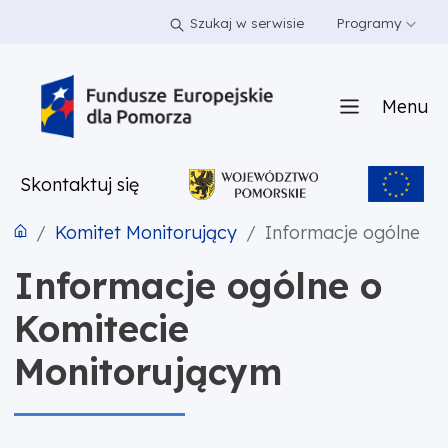
PRZEJDŹ DO TREŚCI
PRZEJDŹ DO MENU
STOPKA
Szukaj w serwisie
Programy
Menu
Skontaktuj się
Komitet Monitorujący
Informacje ogólne
Informacje ogólne o
Komitecie
Monitorującym