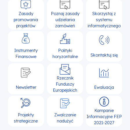
Zasady
Poznaj zasady
Skorzystaj z
promowania
udzielania
systemu
projektów
zamówień
informatycznego
Instrumenty
Polityki
Skontaktuj się
Finansowe
horyzontalne
Rzecznik
Funduszy
Newsletter
Ewaluacja
Europejskich
Kampanie
Projekty
Zwalczanie
Informacyjne FEP
strategiczne
nadużyć
2021-2027