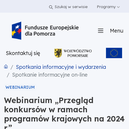
PRZEJDŹ DO TREŚCI
PRZEJDŹ DO MENU
STOPKA
Szukaj w serwisie
Programy
Menu
Skontaktuj się
Spotkania informacyjne i wydarzenia
Spotkanie informacyjne on-line
WEBINARIUM
Webinarium „Przegląd
konkursów w ramach
programów krajowych na 2024
r.”