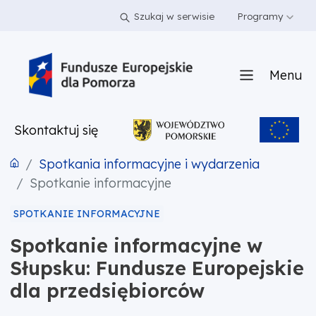
PRZEJDŹ DO TREŚCI
PRZEJDŹ DO MENU
STOPKA
Szukaj w serwisie
Programy
Menu
Skontaktuj się
Spotkania informacyjne i wydarzenia
Spotkanie informacyjne
SPOTKANIE INFORMACYJNE
Spotkanie informacyjne w
Słupsku: Fundusze Europejskie
dla przedsiębiorców