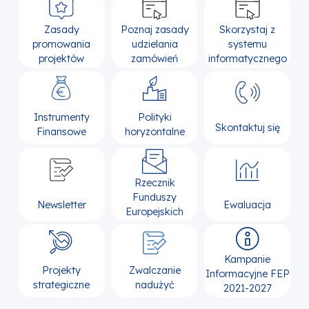
Zasady
Poznaj zasady
Skorzystaj z
promowania
udzielania
systemu
projektów
zamówień
informatycznego
Instrumenty
Polityki
Skontaktuj się
Finansowe
horyzontalne
Rzecznik
Funduszy
Newsletter
Ewaluacja
Europejskich
Kampanie
Projekty
Zwalczanie
Informacyjne FEP
strategiczne
nadużyć
2021-2027