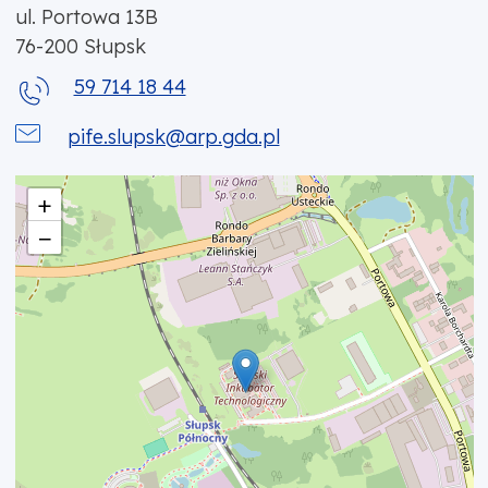
ul. Portowa 13B
76-200
Słupsk
59 714 18 44
pife.slupsk@arp.gda.pl
+
−