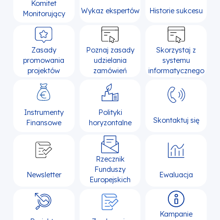
Komitet
Wykaz ekspertów
Historie sukcesu
Monitorujący
Zasady
Poznaj zasady
Skorzystaj z
promowania
udzielania
systemu
projektów
zamówień
informatycznego
Instrumenty
Polityki
Skontaktuj się
Finansowe
horyzontalne
Rzecznik
Funduszy
Newsletter
Ewaluacja
Europejskich
Kampanie