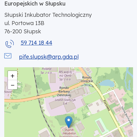
Europejskich w Słupsku
Słupski Inkubator Technologiczny
ul. Portowa 13B
76-200
Słupsk
59 714 18 44
pife.slupsk@arp.gda.pl
+
−