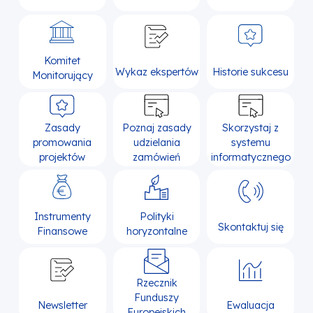
Komitet
Wykaz ekspertów
Historie sukcesu
Monitorujący
Zasady
Poznaj zasady
Skorzystaj z
promowania
udzielania
systemu
projektów
zamówień
informatycznego
Instrumenty
Polityki
Skontaktuj się
Finansowe
horyzontalne
Rzecznik
Funduszy
Newsletter
Ewaluacja
Europejskich