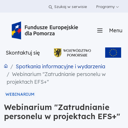
PRZEJDŹ DO TREŚCI
PRZEJDŹ DO MENU
STOPKA
Szukaj w serwisie
Programy
Menu
Skontaktuj się
Spotkania informacyjne i wydarzenia
Webinarium "Zatrudnianie personelu w
projektach EFS+"
WEBINARIUM
Webinarium "Zatrudnianie
personelu w projektach EFS+"