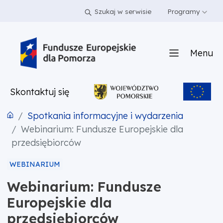
PRZEJDŹ DO TREŚCI
PRZEJDŹ DO MENU
STOPKA
Szukaj w serwisie
Programy
Menu
Skontaktuj się
Spotkania informacyjne i wydarzenia
Webinarium: Fundusze Europejskie dla
przedsiębiorców
WEBINARIUM
Webinarium: Fundusze
Europejskie dla
przedsiębiorców