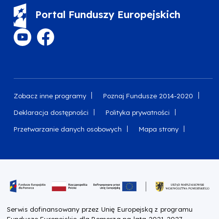
Portal Funduszy Europejskich
Zobacz inne programy
Poznaj Fundusze 2014-2020
Deklaracja dostępności
Polityka prywatności
Przetwarzanie danych osobowych
Mapa strony
Oznaczenie projektu
Serwis dofinansowany przez Unię Europejską z programu
Fundusze Europejskie dla Pomorza na lata 2021-2027.