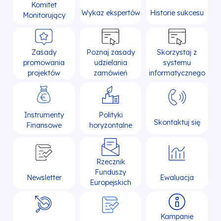
Komitet
Wykaz ekspertów
Historie sukcesu
Monitorujący
Zasady
Poznaj zasady
Skorzystaj z
promowania
udzielania
systemu
projektów
zamówień
informatycznego
Instrumenty
Polityki
Skontaktuj się
Finansowe
horyzontalne
Rzecznik
Funduszy
Newsletter
Ewaluacja
Europejskich
Kampanie