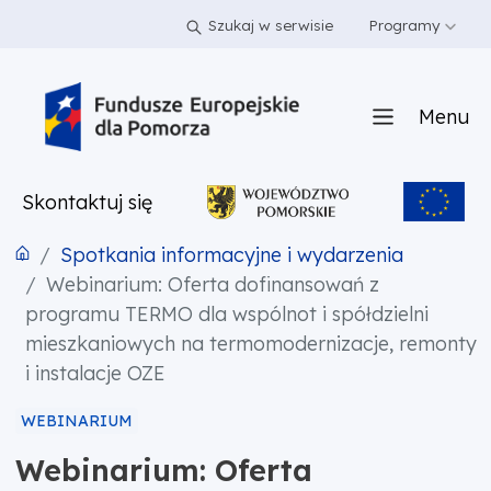
PRZEJDŹ DO TREŚCI
PRZEJDŹ DO MENU
STOPKA
Szukaj w serwisie
Programy
Menu
Skontaktuj się
Spotkania informacyjne i wydarzenia
Webinarium: Oferta dofinansowań z
programu TERMO dla wspólnot i spółdzielni
mieszkaniowych na termomodernizacje, remonty
i instalacje OZE
WEBINARIUM
Webinarium: Oferta