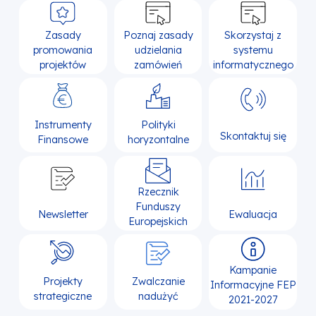
Zasady
Poznaj zasady
Skorzystaj z
promowania
udzielania
systemu
projektów
zamówień
informatycznego
Instrumenty
Polityki
Skontaktuj się
Finansowe
horyzontalne
Rzecznik
Funduszy
Newsletter
Ewaluacja
Europejskich
Kampanie
Projekty
Zwalczanie
Informacyjne FEP
strategiczne
nadużyć
2021-2027