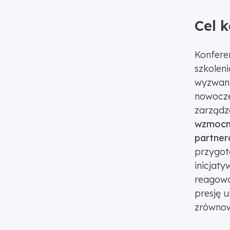
Cel k
Konfere
szkolen
wyzwani
nowocze
zarządza
wzmocni
partner
przygot
inicjaty
reagowa
presję 
zrównow