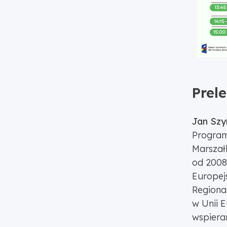
Prel
Jan Sz
Program
Marsza
od 2008
Europej
Regiona
w Unii E
wspiera