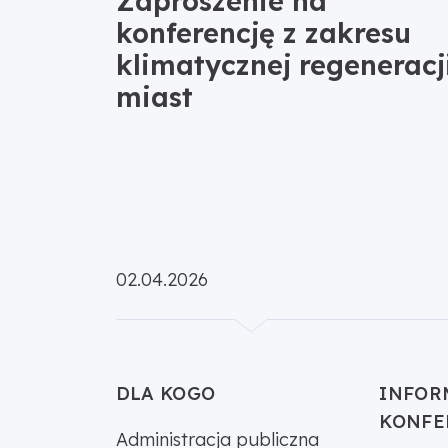
Zaproszenie na
konferencję z zakresu
klimatycznej regeneracj
miast
Opublikowano:
02.04.2026
DLA KOGO
INFOR
KONFE
Administracja publiczna