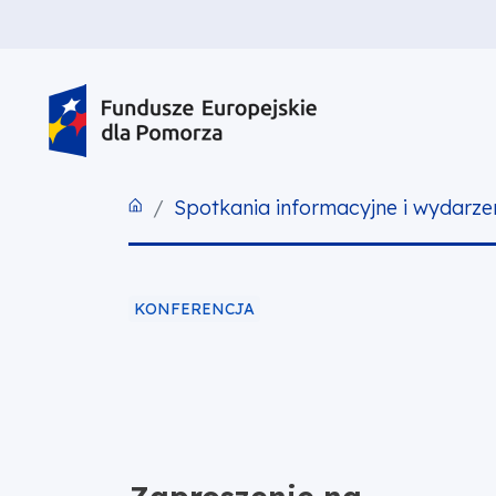
PRZEJDŹ DO TREŚCI
PRZEJDŹ DO MENU
STOPKA
Spotkania informacyjne i wydarze
KONFERENCJA