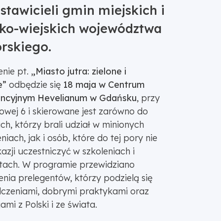
stawicieli gmin miejskich i
ko-wiejskich województwa
rskiego.
nie pt.
„Miasto jutra: zielone i
e”
odbędzie się
18 maja w Centrum
encyjnym Hevelianum w Gdańsku
, przy
owej 6 i skierowane jest zarówno do
ch, którzy brali udział w minionych
iach, jak i osób, które do tej pory nie
azji uczestniczyć w szkoleniach i
tach. W programie przewidziano
nia prelegentów, którzy podzielą się
czeniami, dobrymi praktykami oraz
jami z Polski i ze świata.