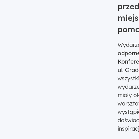
przed
miejs
pomo
Wydarze
odporn
Konfer
ul. Grad
wszystki
wydarzen
miały ok
warszta
wystąpie
doświad
inspirac