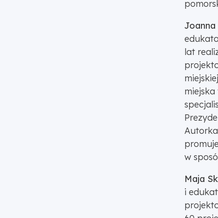
pomors
Joanna 
edukato
lat real
projekto
miejski
miejska
specjali
Prezyde
Autorka
promuje
w sposó
Maja Sk
i eduka
projekt