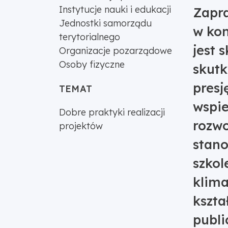
Instytucje nauki i edukacji
Zapra
Jednostki samorządu
w kon
terytorialnego
jest 
Organizacje pozarządowe
Osoby fizyczne
skutk
presj
TEMAT
wspi
Dobre praktyki realizacji
rozwo
projektów
stan
szkol
klima
kszta
publi