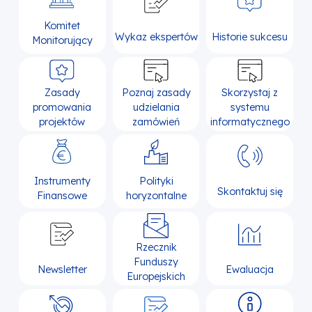
Komitet
Wykaz ekspertów
Historie sukcesu
Monitorujący
Zasady
Poznaj zasady
Skorzystaj z
promowania
udzielania
systemu
projektów
zamówień
informatycznego
Instrumenty
Polityki
Skontaktuj się
Finansowe
horyzontalne
Rzecznik
Funduszy
Newsletter
Ewaluacja
Europejskich