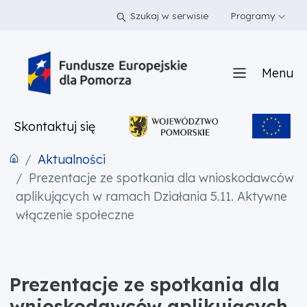
PRZEJDŹ DO TREŚCI
PRZEJDŹ DO MENU
STOPKA
Szukaj w serwisie
Programy
Menu
Skontaktuj się
Aktualności
Prezentacje ze spotkania dla wnioskodawców
aplikujących w ramach Działania 5.11. Aktywne
włączenie społeczne
Prezentacje ze spotkania dla
wnioskodawców aplikujących