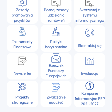
Zasady
Poznaj zasady
Skorzystaj z
promowania
udzielania
systemu
projektów
zamówień
informatycznego
Instrumenty
Polityki
Skontaktuj się
Finansowe
horyzontalne
Rzecznik
Funduszy
Newsletter
Ewaluacja
Europejskich
Kampanie
Projekty
Zwalczanie
Informacyjne FEP
strategiczne
nadużyć
2021-2027