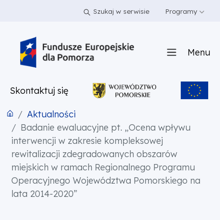
PRZEJDŹ DO TREŚCI
PRZEJDŹ DO MENU
STOPKA
Szukaj w serwisie
Programy
Menu
Skontaktuj się
Aktualności
Badanie ewaluacyjne pt. „Ocena wpływu
interwencji w zakresie kompleksowej
rewitalizacji zdegradowanych obszarów
miejskich w ramach Regionalnego Programu
Operacyjnego Województwa Pomorskiego na
lata 2014-2020”